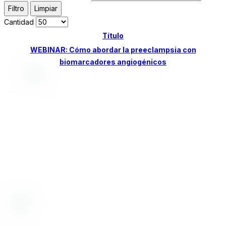
Filtro
Limpiar
Cantidad
Título
WEBINAR: Cómo abordar la preeclampsia con
biomarcadores angiogénicos
Desde 1998, nos dedicamos a proporcionar
soluciones de alta calidad. Ofrecemos insumos,
equipamiento y servicios para la prevención y
diagnóstico de enfermedades en humanos y
animales, incluyendo control de alimentos,
medicamentos, cosméticos y aguas.