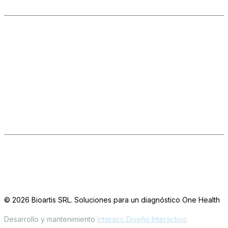
+54 9 11 5645-0095
Información General
Ventas
Consultas Técnicas
Seguinos en las redes
LinkedIn
IG
FB
Oficinas / Depósito
Simbrón 4728 CABA Argentina
© 2026 Bioartis SRL. Soluciones para un diagnóstico One Health
Desarrollo y mantenimiento
Interacc Diseño Interactivo