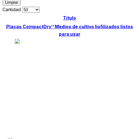
Limpiar
Cantidad
Título
Placas CompactDry™ Medios de cultivo liofilizados listos
para usar
Desde 1998, nos dedicamos a proporcionar
soluciones de alta calidad. Ofrecemos insumos,
equipamiento y servicios para la prevención y
diagnóstico de enfermedades en humanos y
animales, incluyendo control de alimentos,
medicamentos, cosméticos y aguas.