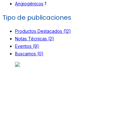
Angiogénicos
1
Tipo de publicaciones
Productos Destacados (12)
Notas Técnicas (2)
Eventos (9)
Buscamos (0)
Desde 1998, nos dedicamos a proporcionar
soluciones de alta calidad. Ofrecemos insumos,
equipamiento y servicios para la prevención y
diagnóstico de enfermedades en humanos y
animales, incluyendo control de alimentos,