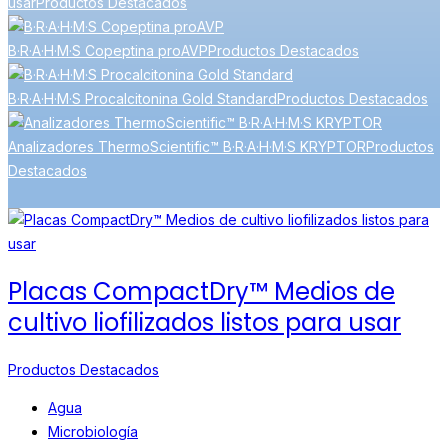
usar
Productos Destacados
B·R·A·H·M·S Copeptina proAVP
Productos Destacados
B·R·A·H·M·S Procalcitonina Gold Standard
Productos Destacados
Analizadores ThermoScientific™ B·R·A·H·M·S KRYPTOR
Productos
Destacados
Placas CompactDry™ Medios de
cultivo liofilizados listos para usar
Productos Destacados
Agua
Microbiología