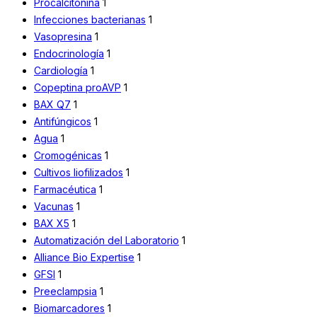
Procalcitonina
1
Infecciones bacterianas
1
Vasopresina
1
Endocrinología
1
Cardiología
1
Copeptina proAVP
1
BAX Q7
1
Antifúngicos
1
Agua
1
Cromogénicas
1
Cultivos liofilizados
1
Farmacéutica
1
Vacunas
1
BAX X5
1
Automatización del Laboratorio
1
Alliance Bio Expertise
1
GFSI
1
Preeclampsia
1
Biomarcadores
1