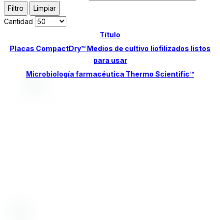
Filtro
Limpiar
Cantidad
Título
Placas CompactDry™ Medios de cultivo liofilizados listos
para usar
Microbiología farmacéutica Thermo Scientific™
Desde 1998, nos dedicamos a proporcionar
soluciones de alta calidad. Ofrecemos insumos,
equipamiento y servicios para la prevención y
diagnóstico de enfermedades en humanos y
animales, incluyendo control de alimentos,
medicamentos, cosméticos y aguas.