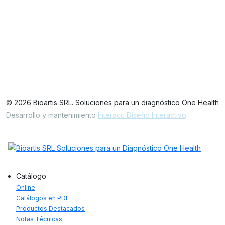
Seguinos en las redes
LinkedIn
IG
FB
Oficinas / Depósito
Simbrón 4728 CABA Argentina
© 2026 Bioartis SRL. Soluciones para un diagnóstico One Health
Desarrollo y mantenimiento
Interacc Diseño Interactivo
Catálogo
Online
Catálogos en PDF
Productos Destacados
Notas Técnicas