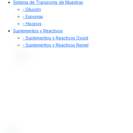
Sistema de Transporte de Muestras
- Dilución
- Esponjas
- Hisopos
Suplementos y Reactivos
- Suplementos y Reactivos Oxoid
- Suplementos y Reactivos Remel
Desde 1998, nos dedicamos a proporcionar
soluciones de alta calidad. Ofrecemos insumos,
equipamiento y servicios para la prevención y
diagnóstico de enfermedades en humanos y
animales, incluyendo control de alimentos,
medicamentos, cosméticos y aguas.