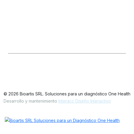
Ventas
Consultas Técnicas
Seguinos en las redes
LinkedIn
IG
FB
Oficinas / Depósito
Simbrón 4728 CABA Argentina
© 2026 Bioartis SRL. Soluciones para un diagnóstico One Health
Desarrollo y mantenimiento
Interacc Diseño Interactivo