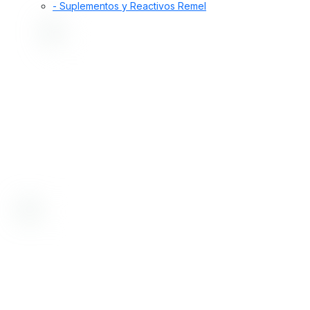
- Suplementos y Reactivos Remel
Desde 1998, nos dedicamos a proporcionar
soluciones de alta calidad. Ofrecemos insumos,
equipamiento y servicios para la prevención y
diagnóstico de enfermedades en humanos y
animales, incluyendo control de alimentos,
medicamentos, cosméticos y aguas.
Bioartis SRL tiene certificado su sistema de gestión de la calidad
por IRAM, según norma IRAM-ISO 9001:2015 con número de
registro RI 9000-3818