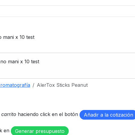
 mani x 10 test
no mani x 10 test
romatografía
AlerTox Sticks Peanut
u
carrito
haciendo click en el botón
Añadir a la cotización
ck en
Generar presupuesto