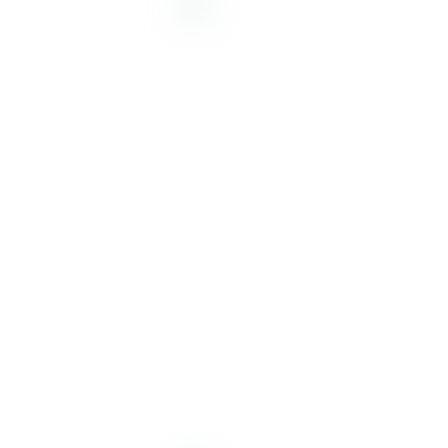
Desde 1998, nos dedicamos
a proporcionar soluciones
de alta calidad. Ofrecemos
insumos, equipamiento y
servicios para la prevención
y diagnóstico de
enfermedades en humanos y
animales, incluyendo control
de alimentos, medicamentos,
cosméticos y aguas.